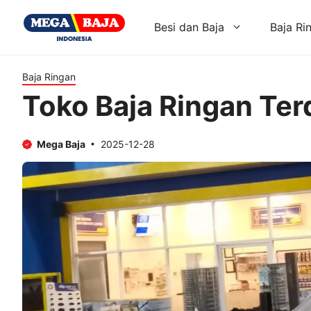
Skip
to
Besi dan Baja
Baja Ri
content
Baja Ringan
Toko Baja Ringan Te
Mega Baja
2025-12-28