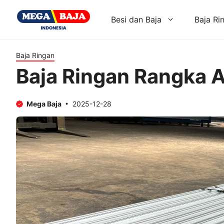
Skip
to
Besi dan Baja
Baja Ri
content
Baja Ringan
Baja Ringan Rangka 
Mega Baja
2025-12-28