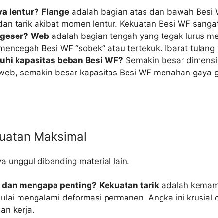
a lentur?
Flange
adalah bagian atas dan bawah Besi WF
an tarik akibat momen lentur. Kekuatan Besi WF sanga
 geser?
Web
adalah bagian tengah yang tegak lurus me
encegah Besi WF “sobek” atau tertekuk. Ibarat tulang p
hi kapasitas beban Besi WF?
Semakin besar dimensi f
b, semakin besar kapasitas Besi WF menahan gaya gese
kuatan Maksimal
 unggul dibanding material lain.
ya dan mengapa penting?
Kekuatan tarik
adalah kemamp
ulai mengalami deformasi permanen. Angka ini krusial 
an kerja.