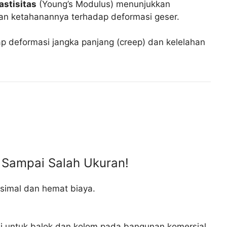
astisitas
(Young’s Modulus) menunjukkan
n ketahanannya terhadap deformasi geser.
p deformasi jangka panjang (creep) dan kelelahan
n Sampai Salah Ukuran!
simal dan hemat biaya.
i untuk balok dan kolom pada bangunan komersial,