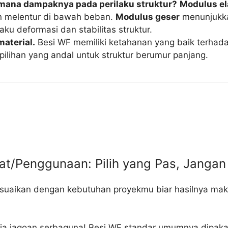
imana dampaknya pada perilaku struktur?
Modulus el
n melentur di bawah beban.
Modulus geser
menunjukka
ku deformasi dan stabilitas struktur.
aterial.
Besi WF memiliki ketahanan yang baik terhada
pilihan yang andal untuk struktur berumur panjang.
rat/Penggunaan: Pilih yang Pas, Janga
esuaikan dengan kebutuhan proyekmu biar hasilnya mak
dia jagoan serbaguna! Besi WF standar umumnya dipaka