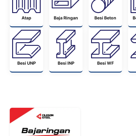
Atap
Baja Ringan
Besi Beton
B
Besi UNP
Besi INP
Besi WF