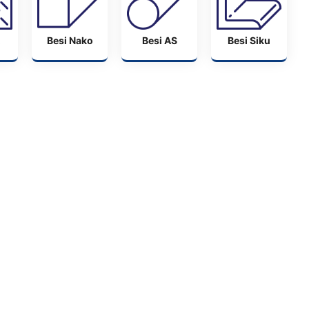
Besi Nako
Besi AS
Besi Siku