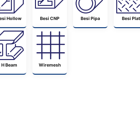
esi Hollow
Besi CNP
Besi Pipa
Besi Plat
H Beam
Wiremesh