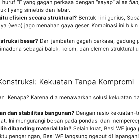
huruf “I” yang gagah perkasa dengan “sayap” alias
fla
k I yang simetris dan lebar.
tu efisien secara struktural?
Bentuk I ini genius, Sob
ya (web) jago menahan gaya geser. Kombinasi ini biki
struksi besar?
Dari jembatan gagah perkasa, gedung pe
madona sebagai balok, kolom, dan elemen struktural u
i Konstruksi: Kekuatan Tanpa Kompromi
inan. Kenapa? Karena dia menawarkan solusi kekuatan da
an dan stabilitas bangunan?
Dengan rasio kekuatan-t
uat. Ini mengurangi beban pada pondasi dan mempercepat
h dibanding material lain?
Selain kuat, Besi WF juga p
tu pengeringan, Besi WF langsung ngebut di lapangan