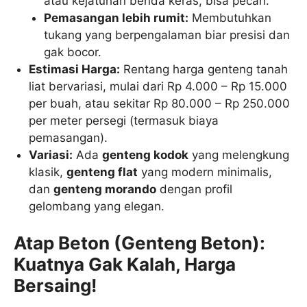
atau kejatuhan benda keras, bisa pecah.
Pemasangan lebih rumit:
Membutuhkan
tukang yang berpengalaman biar presisi dan
gak bocor.
Estimasi Harga:
Rentang harga genteng tanah
liat bervariasi, mulai dari Rp 4.000 – Rp 15.000
per buah, atau sekitar Rp 80.000 – Rp 250.000
per meter persegi (termasuk biaya
pemasangan).
Variasi:
Ada
genteng kodok
yang melengkung
klasik,
genteng flat
yang modern minimalis,
dan
genteng morando
dengan profil
gelombang yang elegan.
Atap Beton (Genteng Beton):
Kuatnya Gak Kalah, Harga
Bersaing!