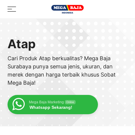
Skip
Menu
to
content
Atap
Cari Produk Atap berkualitas? Mega Baja
Surabaya punya semua jenis, ukuran, dan
merek dengan harga terbaik khusus Sobat
Mega Baja!
Mega Baja Marketing
Online
Whatsapp Sekarang!