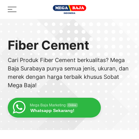
Skip
Menu
to
content
Fiber Cement
Cari Produk Fiber Cement berkualitas? Mega
Baja Surabaya punya semua jenis, ukuran, dan
merek dengan harga terbaik khusus Sobat
Mega Baja!
Mega Baja Marketing
Online
Whatsapp Sekarang!