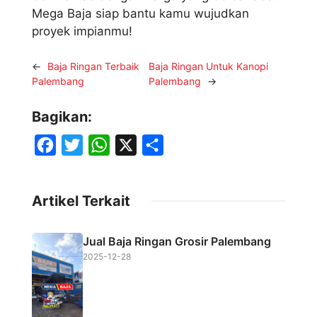
Mega Baja siap bantu kamu wujudkan
proyek impianmu!
←
Baja Ringan Terbaik
Baja Ringan Untuk Kanopi
Palembang
Palembang
→
Bagikan:
F
T
W
X
S
a
w
h
h
c
i
a
a
Artikel Terkait
e
t
t
r
b
t
s
e
Jual Baja Ringan Grosir Palembang
o
e
A
2025-12-28
o
r
p
k
p