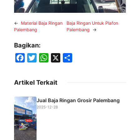
←
Material Baja Ringan
Baja Ringan Untuk Plafon
Palembang
Palembang
→
Bagikan:
F
T
W
X
S
a
w
h
h
c
i
a
a
Artikel Terkait
e
t
t
r
b
t
s
e
Jual Baja Ringan Grosir Palembang
o
e
A
2025-12-28
o
r
p
k
p