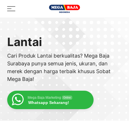
Skip
Menu
to
content
Lantai
Cari Produk Lantai berkualitas? Mega Baja
Surabaya punya semua jenis, ukuran, dan
merek dengan harga terbaik khusus Sobat
Mega Baja!
Mega Baja Marketing
Online
Whatsapp Sekarang!