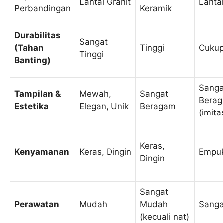
Lantai Granit
Lantai
Perbandingan
Keramik
Durabilitas
Sangat
(Tahan
Tinggi
Cuku
Tinggi
Banting)
Sanga
Tampilan &
Mewah,
Sangat
Bera
Estetika
Elegan, Unik
Beragam
(imita
Keras,
Kenyamanan
Keras, Dingin
Empuk
Dingin
Sangat
Perawatan
Mudah
Mudah
Sang
(kecuali nat)