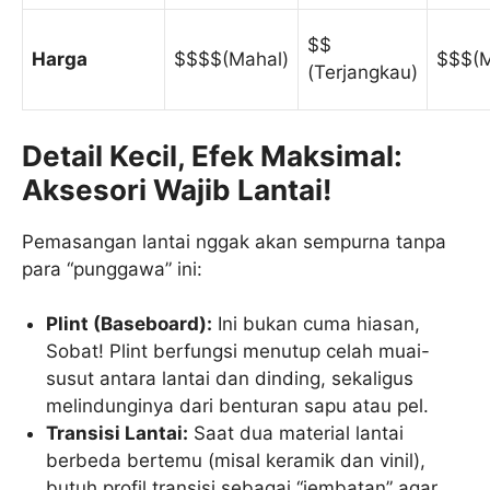
$$
Harga
$$$$(Mahal)
$$$(
(Terjangkau)
Detail Kecil, Efek Maksimal:
Aksesori Wajib Lantai!
Pemasangan lantai nggak akan sempurna tanpa
para “punggawa” ini:
Plint (Baseboard):
Ini bukan cuma hiasan,
Sobat! Plint berfungsi menutup celah muai-
susut antara lantai dan dinding, sekaligus
melindunginya dari benturan sapu atau pel.
Transisi Lantai:
Saat dua material lantai
berbeda bertemu (misal keramik dan vinil),
butuh profil transisi sebagai “jembatan” agar