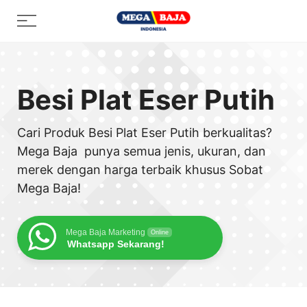
Skip
Menu
to
content
Besi Plat Eser Putih
Cari Produk Besi Plat Eser Putih berkualitas?
Mega Baja punya semua jenis, ukuran, dan
merek dengan harga terbaik khusus Sobat
Mega Baja!
Mega Baja Marketing
Online
Whatsapp Sekarang!