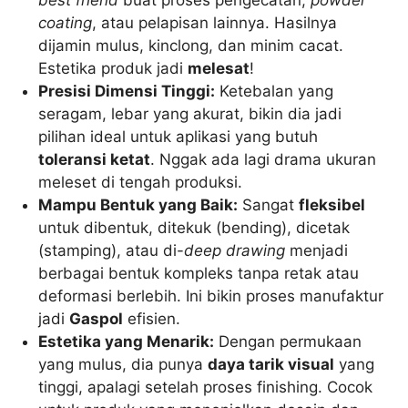
best friend
buat proses pengecatan,
powder
coating
, atau pelapisan lainnya. Hasilnya
dijamin mulus, kinclong, dan minim cacat.
Estetika produk jadi
melesat
!
Presisi Dimensi Tinggi:
Ketebalan yang
seragam, lebar yang akurat, bikin dia jadi
pilihan ideal untuk aplikasi yang butuh
toleransi ketat
. Nggak ada lagi drama ukuran
meleset di tengah produksi.
Mampu Bentuk yang Baik:
Sangat
fleksibel
untuk dibentuk, ditekuk (bending), dicetak
(stamping), atau di-
deep drawing
menjadi
berbagai bentuk kompleks tanpa retak atau
deformasi berlebih. Ini bikin proses manufaktur
jadi
Gaspol
efisien.
Estetika yang Menarik:
Dengan permukaan
yang mulus, dia punya
daya tarik visual
yang
tinggi, apalagi setelah proses finishing. Cocok