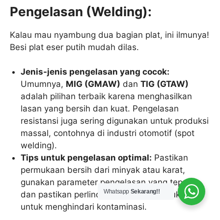
Pengelasan (Welding):
Kalau mau nyambung dua bagian plat, ini ilmunya!
Besi plat eser putih mudah dilas.
Jenis-jenis pengelasan yang cocok:
Umumnya,
MIG (GMAW)
dan
TIG (GTAW)
adalah pilihan terbaik karena menghasilkan
lasan yang bersih dan kuat. Pengelasan
resistansi juga sering digunakan untuk produksi
massal, contohnya di industri otomotif (spot
welding).
Tips untuk pengelasan optimal:
Pastikan
permukaan bersih dari minyak atau karat,
gunakan parameter pengelasan yang tepat,
Whatsapp
Sekarang!!
dan pastikan perlindungan gas yang cukup
untuk menghindari kontaminasi.