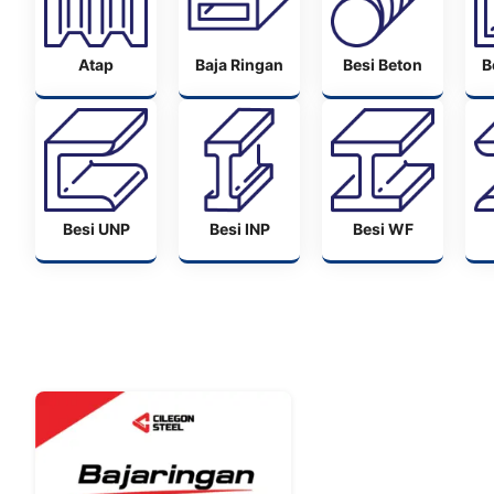
Atap
Baja Ringan
Besi Beton
B
Besi UNP
Besi INP
Besi WF