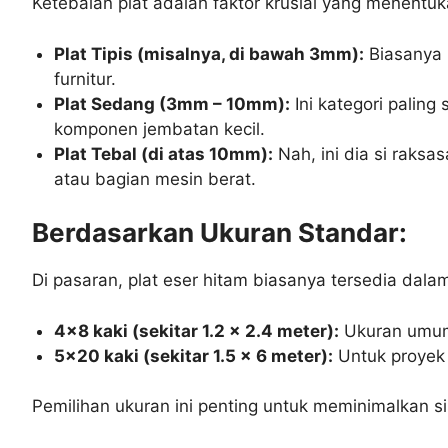
Ketebalan plat adalah faktor krusial yang menent
Plat Tipis (misalnya, di bawah 3mm):
Biasanya u
furnitur.
Plat Sedang (3mm – 10mm):
Ini kategori paling
komponen jembatan kecil.
Plat Tebal (di atas 10mm):
Nah, ini dia si raksa
atau bagian mesin berat.
Berdasarkan Ukuran Standar:
Di pasaran, plat eser hitam biasanya tersedia dala
4×8 kaki (sekitar 1.2 x 2.4 meter):
Ukuran umum
5×20 kaki (sekitar 1.5 x 6 meter):
Untuk proyek 
Pemilihan ukuran ini penting untuk meminimalkan si