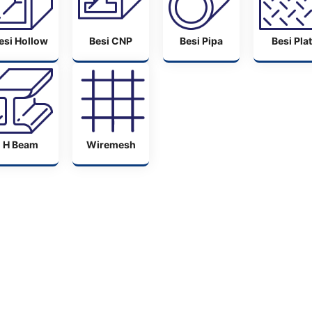
esi Hollow
Besi CNP
Besi Pipa
Besi Plat
H Beam
Wiremesh