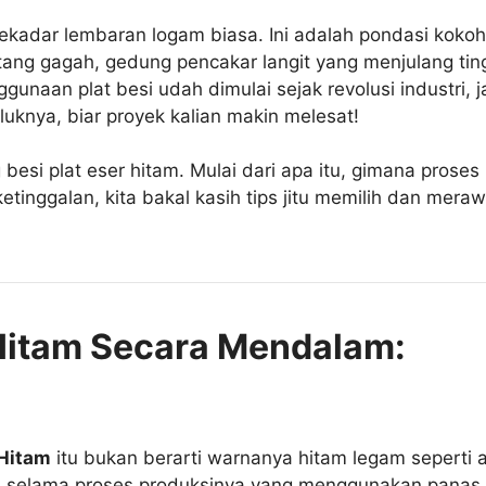
sekadar lembaran logam biasa. Ini adalah pondasi koko
ang gagah, gedung pencakar langit yang menjulang tin
 penggunaan plat besi udah dimulai sejak revolusi indust
uknya, biar proyek kalian makin melesat!
ng besi plat eser hitam. Mulai dari apa itu, gimana pros
tinggalan, kita bakal kasih tips jitu memilih dan mera
Hitam Secara Mendalam:
 Hitam
itu bukan berarti warnanya hitam legam seperti a
ami selama proses produksinya yang menggunakan panas t