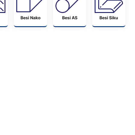
Besi Nako
Besi AS
Besi Siku