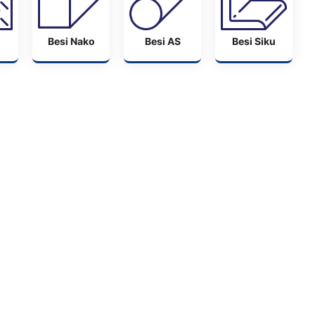
Besi Nako
Besi AS
Besi Siku