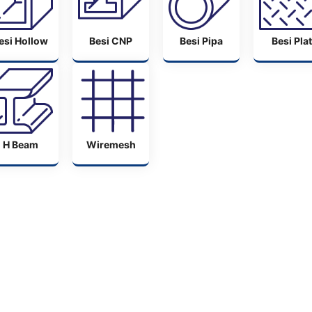
esi Hollow
Besi CNP
Besi Pipa
Besi Plat
H Beam
Wiremesh