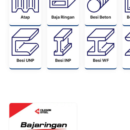
Atap
Baja Ringan
Besi Beton
B
Besi UNP
Besi INP
Besi WF