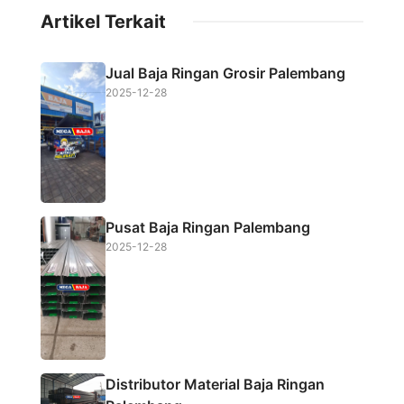
c
i
a
a
Artikel Terkait
e
t
t
r
b
t
s
e
Jual Baja Ringan Grosir Palembang
o
e
A
2025-12-28
o
r
p
k
p
Pusat Baja Ringan Palembang
2025-12-28
Distributor Material Baja Ringan