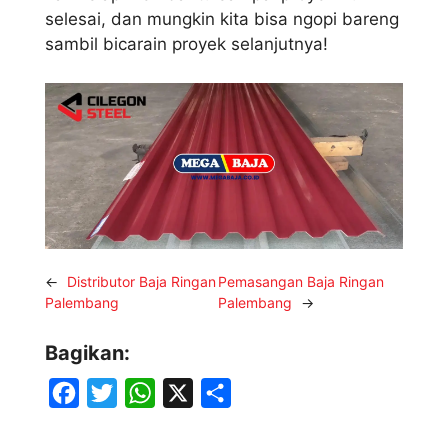
selesai, dan mungkin kita bisa ngopi bareng
sambil bicarain proyek selanjutnya!
←
Distributor Baja Ringan
Pemasangan Baja Ringan
Palembang
Palembang
→
Bagikan:
F
T
W
X
S
a
w
h
h