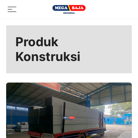
Skip
Menu
to
content
Produk
Konstruksi