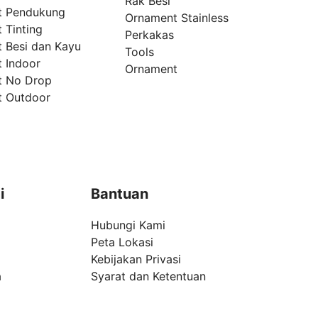
Rak Besi
t Pendukung
Ornament Stainless
 Tinting
Perkakas
t Besi dan Kayu
Tools
t Indoor
Ornament
t No Drop
t Outdoor
i
Bantuan
Hubungi Kami
Peta Lokasi
Kebijakan Privasi
a
Syarat dan Ketentuan