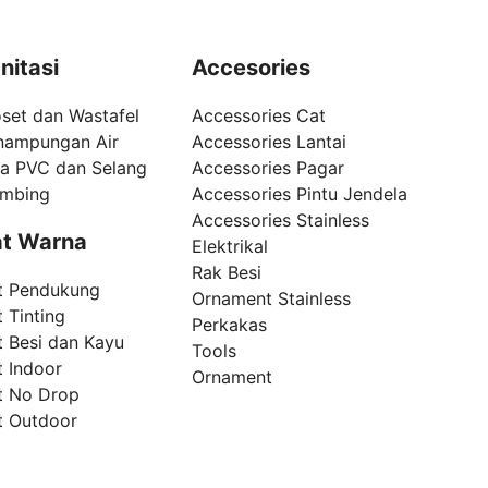
nitasi
Accesories
set dan Wastafel
Accessories Cat
nampungan Air
Accessories Lantai
pa PVC dan Selang
Accessories Pagar
umbing
Accessories Pintu Jendela
Accessories Stainless
t Warna
Elektrikal
Rak Besi
t Pendukung
Ornament Stainless
 Tinting
Perkakas
t Besi dan Kayu
Tools
t Indoor
Ornament
t No Drop
t Outdoor