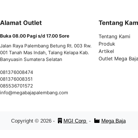
Alamat Outlet
Tentang Kam
Buka 08.00 Pagi s/d 17.00 Sore
Tentang Kami
Produk
Jalan Raya Palembang Betung Rt. 003 Rw.
Artikel
001 Tanah Mas Indah, Talang Kelapa Kab.
Outlet Mega Baj
Banyuasin Sumatera Selatan
081376008474
081376008351
085536701572
info@
megabajapalembang.com
Copyright ©
2026
-
MGI Corp
-
Mega Baja