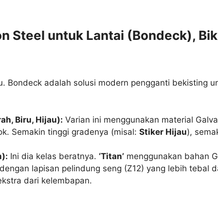
 Steel untuk Lantai (Bondeck), Biki
. Bondeck adalah solusi modern pengganti bekisting un
h, Biru, Hijau):
Varian ini menggunakan material Galv
. Semakin tinggi gradenya (misal:
Stiker Hijau
), sema
):
Ini dia kelas beratnya.
‘Titan’
menggunakan bahan Gal
engan lapisan pelindung seng (Z12) yang lebih tebal 
 ekstra dari kelembapan.