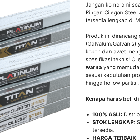
Jangan kompromi soa
Ringan Cilegon Steel 
tersedia lengkap di 
Produk ini dirancang 
(Galvalum/Galvanis) 
kokoh dan awet meng
spesifikasi teknis! C
warna
yang memudahk
sesuai kebutuhan pro
hingga hollow partisi.
Kenapa harus beli d
100% ASLI:
Distrib
STOK LENGKAP:
S
tersedia.
HARGA TERBAIK: