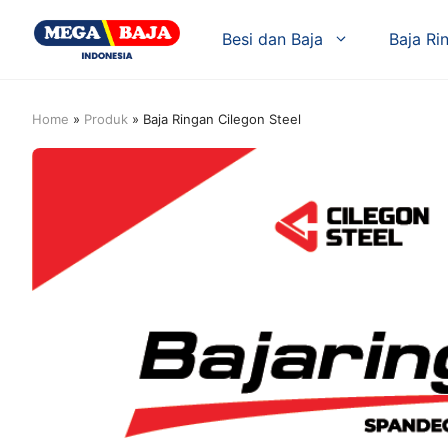
Skip
to
Besi dan Baja
Baja Ri
content
Home
»
Produk
»
Baja Ringan Cilegon Steel