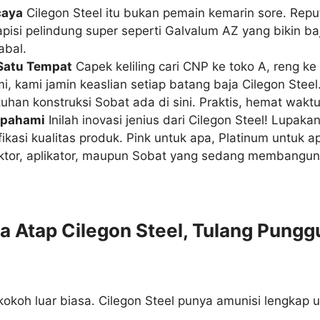
caya
Cilegon Steel itu bukan pemain kemarin sore. Rep
lapisi pelindung super seperti Galvalum AZ yang bikin
abal.
 Satu Tempat
Capek keliling cari CNP ke toko A, reng k
smi, kami jamin keaslian setiap batang baja Cilegon Stee
an konstruksi Sobat ada di sini. Praktis, hemat wakt
Dipahami
Inilah inovasi jenius dari Cilegon Steel! Lupakan
ikasi kualitas produk. Pink untuk apa, Platinum untuk 
aktor, aplikator, maupun Sobat yang sedang membangun
a Atap Cilegon Steel, Tulang Pung
oh luar biasa. Cilegon Steel punya amunisi lengkap un